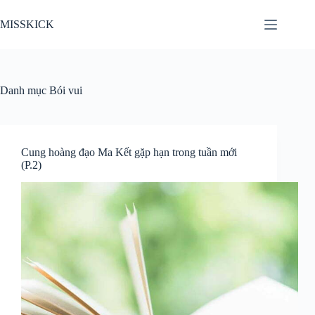
Chuyển
đến
MISSKICK
phần
nội
dung
Danh mục
Bói vui
Cung hoàng đạo Ma Kết gặp hạn trong tuần mới
(P.2)