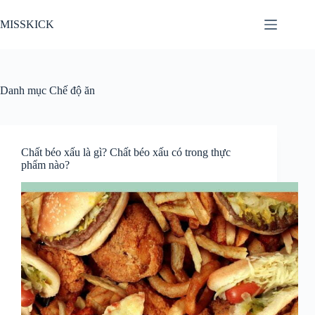
Chuyển
đến
MISSKICK
phần
nội
dung
Danh mục
Chế độ ăn
Chất béo xấu là gì? Chất béo xấu có trong thực
phẩm nào?