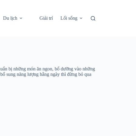
Du lịch
Giải trí
Lối sống
 chuẩn bị những món ăn ngon, bổ dưỡng vào những
n bổ sung năng lượng hằng ngày thì đừng bỏ qua