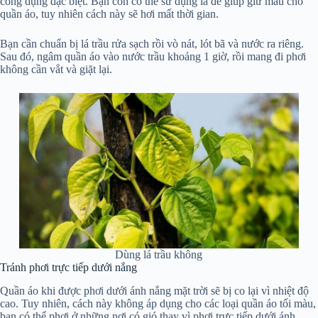
công dụng đặc biệt. Bạn còn có thể sử dụng lá để giúp giữ màu cho
quần áo, tuy nhiên cách này sẽ hơi mất thời gian.
Bạn cần chuẩn bị lá trầu rửa sạch rồi vò nát, lót bã và nước ra riêng.
Sau đó, ngâm quần áo vào nước trầu khoảng 1 giờ, rồi mang đi phơi
không cần vắt và giặt lại.
Dùng lá trầu không
Tránh phơi trực tiếp dưới nắng
Quần áo khi được phơi dưới ánh nắng mặt trời sẽ bị co lại vì nhiệt độ
cao. Tuy nhiên, cách này không áp dụng cho các loại quần áo tối màu,
bạn có thể phơi ở những nơi có gió thay vì phơi trực tiếp dưới ánh