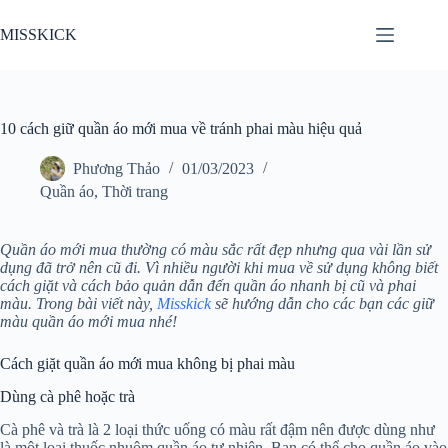
Chuyển
đến
MISSKICK
phần
nội
dung
10 cách giữ quần áo mới mua về tránh phai màu hiệu quả
Phương Thảo
01/03/2023
Quần áo
,
Thời trang
Quần áo mới mua thường có màu sắc rất đẹp nhưng qua vài lần sử
dụng đã trở nên cũ đi. Vì nhiều người khi mua về sử dụng không biết
cách giặt và cách bảo quản dẫn đến quần áo nhanh bị cũ và phai
màu. Trong bài viết này,
Misskick
sẽ hướng dẫn cho các bạn các giữ
màu quần áo mới mua nhé!
Cách giặt quần áo mới mua không bị phai màu
Dùng cà phê hoặc trà
Cà phê và trà là 2 loại thức uống có màu rất đậm nên được dùng như
là một loại thuốc nhuộm quần áo tự nhiên. Bạn có thể cho quần áo vào