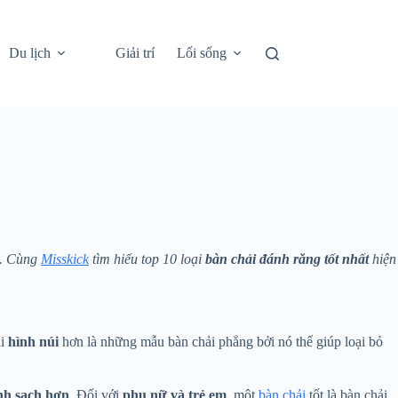
Du lịch
Giải trí
Lối sống
g. Cùng
Misskick
tìm hiểu top 10 loại
bàn chải đánh răng tốt nhất
hiện
ải
hình núi
hơn là những mẫu bàn chải phẳng bởi nó thể giúp loại bỏ
nh sạch hơn
. Đối với
phụ nữ và trẻ em
, một
bàn chải
tốt là bàn chải