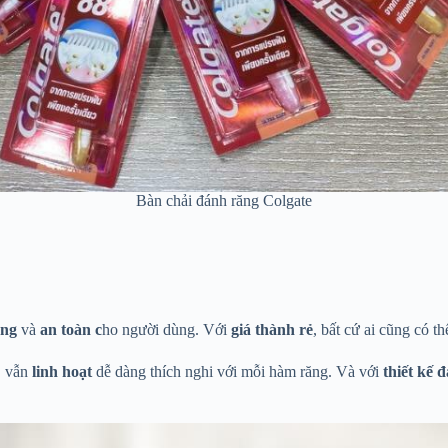
Bàn chải đánh răng Colgate
ợng
và
an toàn c
ho người dùng. Với
giá thành rẻ
, bất cứ ai cũng có t
S vẫn
linh hoạt
dễ dàng thích nghi với mỗi hàm răng. Và với
thiết kế 