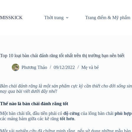
Chuyển
đến
phần
MISSKICK
Thời trang
Trang điểm & Mỹ phẩm
nội
dung
Top 10 loại bàn chải đánh răng tốt nhất trên thị trường bạn nên biết
Phương Thảo
09/12/2022
Mẹ và bé
Bàn chải đánh răng là một sản phẩm cực kỳ cần thiết cho đời sống si
nay qua bài viết dưới đây nhé!
Thế nào là bàn chải đánh răng tốt
Một bàn chải tốt, đầu tiên phải có
độ cứng
của lông bàn chải
phù hợp
các mảng bám giữa các kẽ răng
tốt hơn
.
Một vài nghiên cứu đã chứng minh rằng, nếu sử dụng những mẫu bàn 