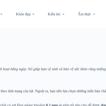
Khỏe đẹp
Kiểu tóc
Ẩm thực
nh hoạt hằng ngày. Nó giúp bạn vệ sinh và bảo vệ sức khỏe răng miện
theo tình trạng của lợi. Ngoài ra, bạn nên lựa chọn những mẫu bàn ch
chải có sợi lông mỏng khoảng
0.2 mm
sẽ giúp túi nha chu dễ được
đá