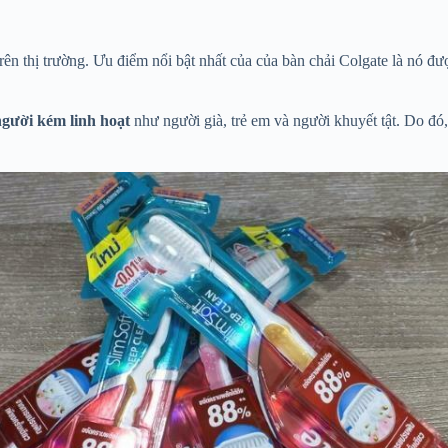
ên thị trường. Ưu điểm nổi bật nhất của của bàn chải Colgate là nó đượ
người kém linh hoạt
như người già, trẻ em và người khuyết tật. Do đó