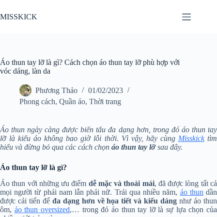
Chuyển
đến
MISSKICK
phần
nội
dung
Áo thun tay lỡ là gì? Cách chọn áo thun tay lỡ phù hợp với
vóc dáng, làn da
Phương Thảo
01/02/2023
Phong cách
,
Quần áo
,
Thời trang
Áo thun ngày càng được biến tấu đa dạng hơn, trong đó áo thun tay
lỡ là kiểu áo không bao giờ lỗi thời. Vì vậy, hãy cùng
Misskick
tì
hiểu và đừng bỏ qua các cách chọn
áo thun tay lỡ
sau đây.
Áo thun tay lỡ là gì?
Áo thun với những ưu điểm
dễ mặc và thoải mái
, đã được lòng tất c
mọi người từ phái nam lẫn phái nữ. Trải qua nhiều năm,
áo thun
dầ
được cải tiến để
đa dạng hơn về họa tiết và kiểu dáng
như áo thu
ôm,
áo thun oversized
,… trong đó áo thun tay lỡ là sự lựa chọn củ