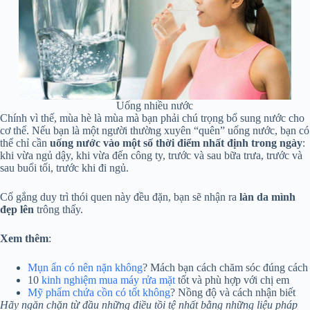
Uống nhiều nước
Chính vì thế, mùa hè là mùa mà bạn phải chú trọng bổ sung nước cho
cơ thể. Nếu bạn là một người thường xuyên “quên” uống nước, bạn có
thể chỉ cần
uống nước vào một số thời điểm nhất định trong ngày
:
khi vừa ngủ dậy, khi vừa đến công ty, trước và sau bữa trưa, trước và
sau buổi tối, trước khi đi ngủ.
Cố gắng duy trì thói quen này đều đặn, bạn sẽ nhận ra
làn da mình
đẹp lên
trông thấy.
Xem thêm
:
Mụn ẩn có nên nặn không
? Mách bạn cách chăm sóc đúng cách
10
kinh nghiệm mua máy rửa mặt
tốt và phù hợp với chị em
Mỹ phẩm chứa cồn có tốt không
? Nồng độ và cách nhận biết
Hãy ngăn chặn từ đầu những điều tồi tệ nhất bằng những liệu pháp