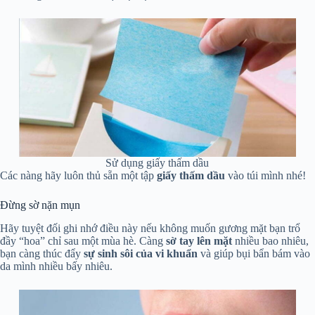
Sử dụng giấy thấm dầu
Các nàng hãy luôn thủ sẵn một tập
giấy thấm dầu
vào túi mình nhé!
Đừng sờ nặn mụn
Hãy tuyệt đối ghi nhớ điều này nếu không muốn gương mặt bạn trổ
đầy “hoa” chỉ sau một mùa hè. Càng
sờ tay lên mặt
nhiều bao nhiêu,
bạn càng thúc đẩy
sự sinh sôi của vi khuẩn
và giúp bụi bẩn bám vào
da mình nhiều bấy nhiêu.