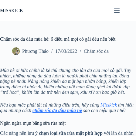
Chuyển
đến
MISSKICK
phần
nội
dung
Chăm sóc da dầu mùa hè: 6 điều mà mọi cô gái đều nên biết
Phương Thảo
17/03/2022
Chăm sóc da
Mùa hè oi bức chính là kẻ thù chung cho làn da của mọi cô gái. Tuy
nhiên, những nàng da dầu luôn là người phải chịu những tác động
nặng nề nhất. Nắng nóng khiến da mặt bạn nhờn bóng, khiến lớp
trang điểm bị nhòe đi, khiến những nốt mụn đáng ghét lại được dịp
“trổ hoa”, khiến làn da trở nên đen sạm, xấu xí hơn bao giờ hết.
Nếu bạn mắc phải tất cả những điều trên, hãy cùng
Misskick
tìm hiểu
qua những cách
chăm sóc da dầu mùa hè
sao cho hiệu quả nhé!
Ngăn ngừa mụn bằng sữa rửa mặt
Các nàng nên lưu ý
chọn loại sữa rửa mặt phù hợp
với làn da nhờn