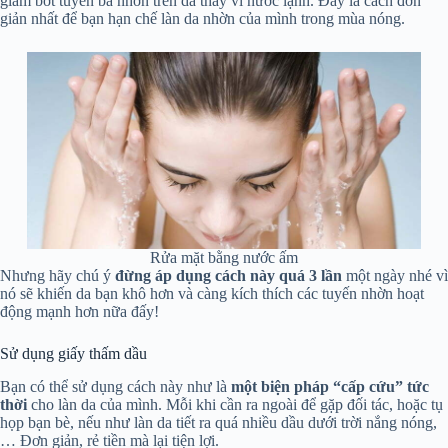
giảm bớt tuyến bã nhờn trên da thay vì nước lạnh. Đây là cách đơn
giản nhất để bạn hạn chế làn da nhờn của mình trong mùa nóng.
Rửa mặt bằng nước ấm
Nhưng hãy chú ý
đừng áp dụng cách này quá 3 lần
một ngày nhé vì
nó sẽ khiến da bạn khô hơn và càng kích thích các tuyến nhờn hoạt
động mạnh hơn nữa đấy!
Sử dụng giấy thấm dầu
Bạn có thể sử dụng cách này như là
một biện pháp “cấp cứu” tức
thời
cho làn da của mình. Mỗi khi cần ra ngoài để gặp đối tác, hoặc tụ
họp bạn bè, nếu như làn da tiết ra quá nhiều dầu dưới trời nắng nóng,
… Đơn giản, rẻ tiền mà lại tiện lợi.