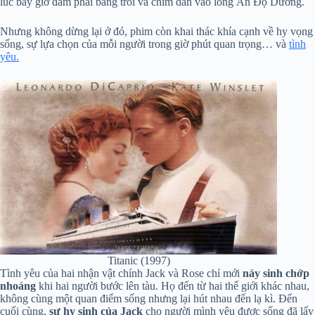
lúc bấy giờ đâm phải băng trôi và chìm dần vào lòng Ấn Độ Dương.
Nhưng không dừng lại ở đó, phim còn khai thác khía cạnh về hy vọng
sống, sự lựa chọn của mỗi người trong giờ phút quan trọng… và
tình
yêu.
Titanic (1997)
Tình yêu của hai nhận vật chính Jack và Rose chỉ mới
nảy sinh chớp
nhoáng
khi hai người bước lên tàu. Họ đến từ hai thế giới khác nhau,
không cùng một quan điểm sống nhưng lại hút nhau đến lạ kì. Đến
cuối cùng,
sự hy sinh của Jack
cho người mình yêu được sống đã lấy