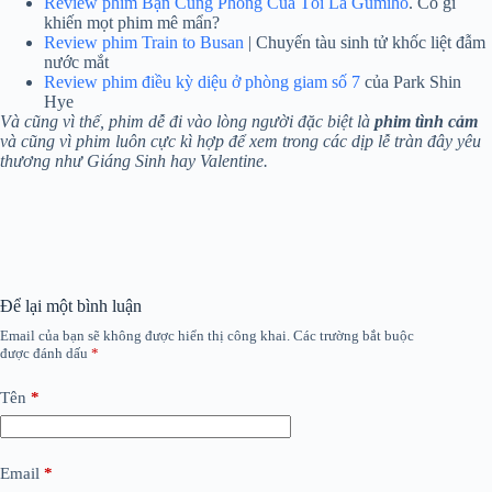
Review phim Bạn Cùng Phòng Của Tôi Là Gumiho
. Có gì
khiến mọt phim mê mẩn?
Review phim Train to Busan
| Chuyến tàu sinh tử khốc liệt đẫm
nước mắt
Review phim điều kỳ diệu ở phòng giam số 7
của Park Shin
Hye
Và cũng vì thế, phim dễ đi vào lòng người đặc biệt là
phim tình cảm
và cũng vì phim luôn cực kì hợp để xem trong các dịp lễ tràn đây yêu
thương như Giáng Sinh hay Valentine.
Để lại một bình luận
Email của bạn sẽ không được hiển thị công khai.
Các trường bắt buộc
được đánh dấu
*
Tên
*
Email
*