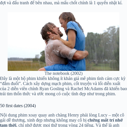
đợi và đấu tranh để bên nhau, mà mấu chốt chính là 1 quyển nhật kí.
The notebook (2002)
Đây là một bộ phim khiến không ít khán giả mê phim tình cảm cực kỳ
“đắm đuối”. Cách xây dựng mạch phim, cốt truyện và lối diễn xuất
của 2 diễn viên chính Ryan Gosling và Rachel McAdams đã khiến bao
trái tim thổn thức và ước mong có cuộc tình đẹp như trong phim.
50 first dates (2004)
Nội dung phim xoay quay anh chàng Henry phải lòng Lucy – một cô
gái dễ thương, xinh đẹp nhưng không may cô bị
chứng mất trí nhớ
tạm thời
, chỉ nhớ được mọi thứ trong vòng 24 tiếng. Và thế là anh