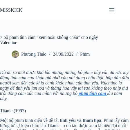
Chuyển
đến
MISSKICK
phần
nội
dung
7 bộ phim tình cảm “xem hoài không chán” cho ngày
Valentine
Phương Thảo
24/09/2022
Phim
Dù đã ra mắt được khá lâu nhưng những bộ phim này vẫn đủ sức lay
động tình cảm của khán giả nhờ vào nội dung chân thật, hấp dẫn đưa
người xem đến các khía cạnh khác nhau của tình yêu. Valentine là
ngày để tình yêu lan tỏa và thăng hoa vậy tại sao không theo nhịp thả
trôi dòng cảm xúc của mình với những bộ
phim tình cảm
lâu năm
này.
Titanic (1997)
Một bộ phim kinh điển về đề tài
tình yêu và thảm họa
. Phim lấy cảm
hứng từ sự kiện chìm tàu Titanic – con tàu được xem là hiện đại nhất