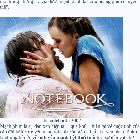
một trong những tác giả được mệnh danh là “ông hoàng phim chuyển
thể”.
The notebook (2002)
Mạch phim là sự đan xen hiện tại – quá khứ – hiện tại về cuộc tình của
cặp đôi từ lúc trẻ yêu nhau rồi chia cắt, gặp lại, rồi lại yêu nhau. Phim
là những hồi ức về t
ình yêu mãnh liệt thời tuổi trẻ
, sự dằn vặt chờ