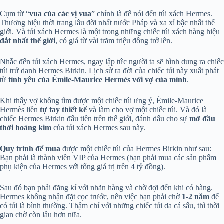
Cụm từ “
vua của các vị vua
” chính là để nói đến túi xách Hermes.
Thương hiệu thời trang lâu đời nhất nước Pháp và xa xỉ bậc nhất thế
giới. Và túi xách Hermes là một trong những chiếc túi xách hàng hiệu
đắt nhất thế giới
, có giá từ vài trăm triệu đồng trở lên.
Nhắc đến túi xách Hermes, ngay lập tức người ta sẽ hình dung ra chiếc
túi trứ danh Hermes Birkin. Lịch sử ra đời của chiếc túi này xuất phát
từ
tình yêu của Émile-Maurice Hermès với vợ của mình
.
Khi thấy vợ không tìm được một chiếc túi ưng ý, Émile-Maurice
Hermès liền
tự tay thiết kế
và làm cho vợ một chiếc túi. Và đó là
chiếc Hermes Birkin đấu tiên trên thế giới, đánh dấu cho sự
mở đầu
thời hoàng kim
của túi xách Hermes sau này.
Quy trình để mua
được một chiếc túi của Hermes Birkin như sau:
Bạn phải là thành viên VIP của Hermes (bạn phải mua các sản phẩm
phụ kiện của Hermes với tổng giá trị trên 4 tỷ đồng).
Sau đó bạn phải đăng kí với nhãn hàng và chờ đợi đến khi có hàng.
Hermes không nhận đặt cọc trước, nên việc bạn phải chờ
1-2 năm
để
có túi là bình thường. Thậm chí với những chiếc túi da cá sấu, thì thời
gian chờ còn lâu hơn nữa.