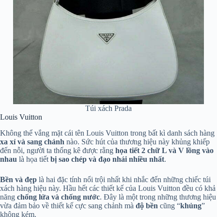
Túi xách Prada
Louis Vuitton
Không thể vắng mặt cái tên Louis Vuitton trong bất kì danh sách hàng
xa xỉ và sang chảnh
nào. Sức hút của thương hiệu này khủng khiếp
đến nỗi, người ta thống kê được rằng
họa tiết 2 chữ L và V lồng vào
nhau
là họa tiết
bị sao chép và đạo nhái nhiều nhất
.
Bền và đẹp
là hai đặc tính nổi trội nhất khi nhắc đến những chiếc túi
xách hàng hiệu này. Hầu hết các thiết kế của Louis Vuitton đều có khả
năng
chống lửa và chống nước
. Đây là một trong những thương hiệu
vừa đảm bảo về thiết kế cực sang chảnh mà
độ bền
cũng “
khủng
”
không kém.