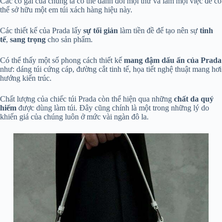
Các cô gái của chúng ta có thể đánh đổi mọi thứ và làm mọi việc để có
thể sở hữu một em túi xách hàng hiệu này.
Các thiết kế của Prada lấy
sự tối giản
làm tiền đề để tạo nên sự
tinh
tế
,
sang
trọng
cho sản phẩm.
Có thể thấy một số phong cách thiết kế
mang đậm dấu ấn của Prada
như: dáng túi cứng cáp, đường cắt tinh tế, họa tiết nghệ thuật mang hơi
hướng kiến trúc.
Chất lượng của chiếc túi Prada còn thể hiện qua những
chất da quý
hiếm
được dùng làm túi. Đây cũng chính là một trong những lý do
khiến giá của chúng luôn ở mức vài ngàn đô la.