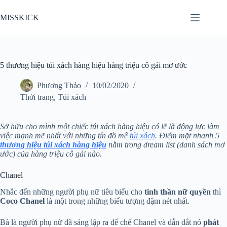
Chuyển
đến
MISSKICK
phần
nội
dung
5 thương hiệu túi xách hàng hiệu hàng triệu cô gái mơ ước
Phương Thảo
10/02/2020
Thời trang
,
Túi xách
Sở hữu cho mình một chiếc túi xách hàng hiệu có lẽ là động lực làm
việc mạnh mẽ nhất với những tín đồ mê
túi xách
. Điểm mặt nhanh 5
thương hiệu túi xách hàng hiệu
nằm trong dream list (danh sách mơ
ước) của hàng triệu cô gái nào.
Chanel
Nhắc đến những người phụ nữ tiêu biểu cho
tinh thần nữ quyền
thì
Coco Chanel
là một trong những biểu tượng đậm nét nhất.
Bà là người phụ nữ đã sáng lập ra đế chế Chanel và dẫn dắt nó
phát