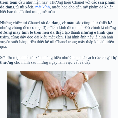
triển toàn cầu
như hiện nay. Thương hiệu Chanel với các
sản phẩm
đa dạng
từ túi xách,
mắt kính
, nước hoa cho đến mỹ phẩm đã khiến
biết bao tín đồ thời trang mê mẩn.
Những chiếc túi Chanel rất
đa dạng về màu sắc
cũng như
thiết kế
nhưng chúng đều có một đặc điểm kinh điển nhất. Đó chính là những
đường may tinh tế trên nền da thật
, tạo thành
những ô hình quả
trám
, cùng dây đeo dài kiểu mắt xích. Hai hình ảnh này là hình ảnh
xuyên suốt hàng triệu thiết kế túi Chanel trong mấy thập kỉ phát triển
qua.
Sở hữu một chiếc túi xách hàng hiệu như Chanel là cách các cô gái
tự
thưởng
cho mình sau những ngày làm việc vất vả đấy.