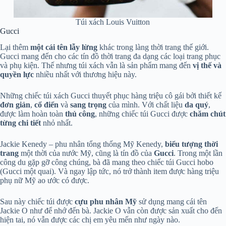
Túi xách Louis Vuitton
Gucci
Lại thêm
một cái tên lẫy lừng
khác trong làng thời trang thế giới.
Gucci mang đến cho các tín đồ thời trang đa dạng các loại trang phục
và phụ kiện. Thế nhưng túi xách vẫn là sản phẩm mang đến
vị thế và
quyền lực
nhiều nhất với thương hiệu này.
Những chiếc túi xách Gucci thuyết phục hàng triệu cô gái bởi thiết kế
đơn giản
,
cổ điển
và
sang trọng
của mình. Với chất liệu
da quý
,
được làm hoàn toàn
thủ
công
, những chiếc túi Gucci được
chăm chút
từng chi tiết
nhỏ nhất.
Jackie Kenedy – phu nhân tổng thống Mỹ Kenedy,
biểu tượng thời
trang
một thời của nước Mỹ, cũng là tín đồ của
Gucci
. Trong một lần
công du gặp gỡ công chúng, bà đã mang theo chiếc túi Gucci hobo
(Gucci một quai). Và ngay lập tức, nó trở thành item được hàng triệu
phụ nữ Mỹ ao ước có được.
Sau này chiếc túi được
cựu phu nhân Mỹ
sử dụng mang cái tên
Jackie O như để nhớ đến bà. Jackie O vẫn còn được sản xuất cho đến
hiện tai, nó vẫn được các chị em yêu mến như ngày nào.