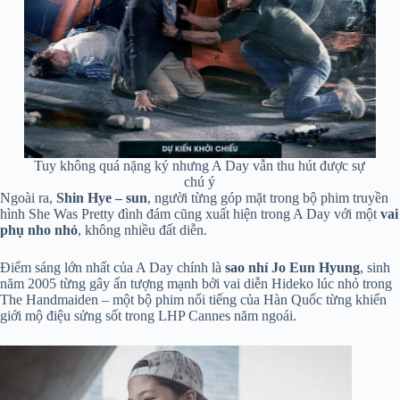
Tuy không quá nặng ký nhưng A Day vẫn thu hút được sự
chú ý
Ngoài ra,
Shin Hye – sun
, người từng góp mặt trong bộ phim truyền
hình She Was Pretty đình đám cũng xuất hiện trong A Day với một
vai
phụ nho nhỏ
, không nhiều đất diễn.
Điểm sáng lớn nhất của A Day chính là
sao nhí Jo Eun Hyung
, sinh
năm 2005 từng gây ấn tượng mạnh bởi vai diễn Hideko lúc nhỏ trong
The Handmaiden – một bộ phim nổi tiếng của Hàn Quốc từng khiến
giới mộ điệu sửng sốt trong LHP Cannes năm ngoái.