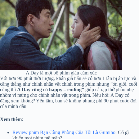
A Day là một bộ phim giàu cảm xúc
Với hơn 90 phút thời lượng, khán giả hẳn sẽ có hơn 1 lần bị áp lực và
căng thẳng như chính nhân vật chính trong phim nhưng “ơn giời, cuối
cùng thì
A Day cũng có happy – ending”
giúp cả rạp thở phào nhẹ
nhõm vì mừng cho chính nhân vật trong phim. Nếu hỏi: A Day có
đáng xem không? Yên tâm, bạn sẽ không phung phí 90 phút cuộc đời
của mình đâu.
Xem thêm
:
Review phim Bạn Cùng Phòng Của Tôi Là Gumiho
. Có gì
khiến mọt phim mê mẩn?