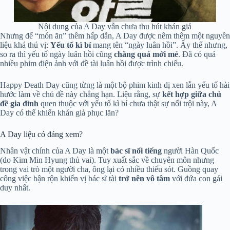
Nội dung của A Day vẫn chưa thu hút khán giả
Nhưng để “món ăn” thêm hấp dẫn, A Day được nêm thêm một nguyên
liệu khá thú vị:
Yếu tố kì bí
mang tên “ngày luân hồi”. Ấy thế nhưng,
so ra thì yếu tố ngày luân hồi cũng
chẳng quá mới mẻ
. Đã có quá
nhiều phim điện ảnh với đề tài luân hồi được trình chiếu.
Happy Death Day cũng từng là một bộ phim kinh dị xen lẫn yếu tố hài
hước làm về chủ đề này chẳng hạn. Liệu rằng, sự
kết hợp giữa chủ
đề gia đình
quen thuộc với yếu tố kì bí chưa thật sự nổi trội này, A
Day có thể khiến khán giả phục lăn?
A Day liệu có đáng xem?
Nhân vật chính của A Day là một
bác sĩ nổi tiếng
người Hàn Quốc
(do Kim Min Hyung thủ vai). Tuy xuất sắc về chuyên môn nhưng
trong vai trò một người cha, ông lại có nhiều thiếu sót. Guồng quay
công việc bận rộn khiến vị bác sĩ tài
trở nên vô tâm
với đứa con gái
duy nhất.