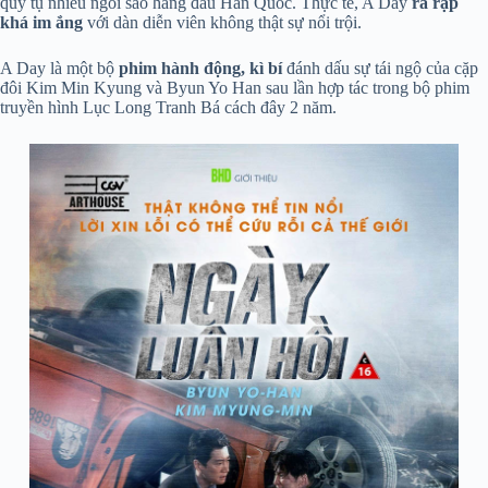
quy tụ nhiều ngôi sao hàng đầu Hàn Quốc. Thực tế, A Day
ra rạp
khá im ắng
với dàn diễn viên không thật sự nổi trội.
A Day là một bộ
phim hành động, kì bí
đánh dấu sự tái ngộ của cặp
đôi Kim Min Kyung và Byun Yo Han sau lần hợp tác trong bộ phim
truyền hình Lục Long Tranh Bá cách đây 2 năm.