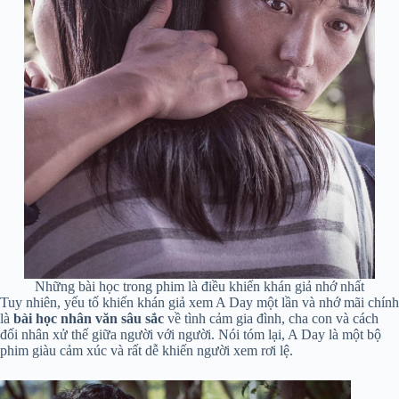
Những bài học trong phim là điều khiến khán giả nhớ nhất
Tuy nhiên, yếu tố khiến khán giả xem A Day một lần và nhớ mãi chính
là
bài học nhân văn sâu sắc
về tình cảm gia đình, cha con và cách
đối nhân xử thế giữa người với người. Nói tóm lại, A Day là một bộ
phim giàu cảm xúc và rất dễ khiến người xem rơi lệ.