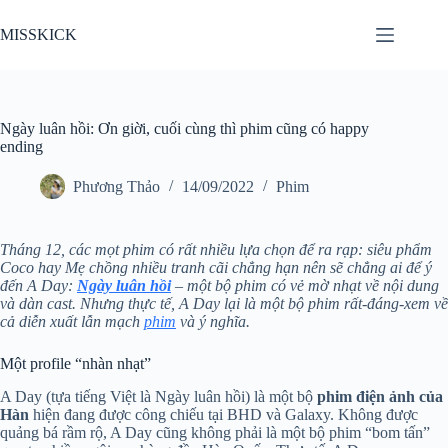
Chuyển
đến
MISSKICK
phần
nội
dung
Ngày luân hồi: Ơn giời, cuối cùng thì phim cũng có happy
ending
Phương Thảo
14/09/2022
Phim
Tháng 12, các mọt phim có rất nhiều lựa chọn để ra rạp: siêu phẩm
Coco hay Mẹ chồng nhiều tranh cãi chẳng hạn nên sẽ chẳng ai để ý
đến A Day:
Ngày luân hồi
– một bộ phim có vẻ mờ nhạt về nội dung
và dàn cast. Nhưng thực tế, A Day lại là một bộ phim rất-đáng-xem về
cả diễn xuất lẫn mạch
phim
và ý nghĩa.
Một profile “nhàn nhạt”
A Day (tựa tiếng Việt là Ngày luân hồi) là một bộ
phim điện ảnh của
Hàn
hiện đang được công chiếu tại BHD và Galaxy. Không được
quảng bá rầm rộ, A Day cũng không phải là một bộ phim “bom tấn”