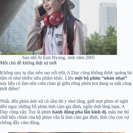
Sao nhí Jo Eun Hyung, sinh năm 2005
Một chủ đề không thật sự mới
Không quy tụ dàn siêu sao nổi trội, A Day cũng không được quảng bá
rầm rộ như nhiều siêu phẩm khác. Liệu
một bộ phim “nhàn nhạt”
này liệu có làm nên cơm cháo gì giữa rừng phim hot đang ra mắt cùng
thời điểm?
Nhắc đến phim ảnh xứ củ sâm thì y như rằng, giới mọt phim sẽ nghĩ
đến ngay những bộ phim tình cảm gia đình, ngôn tình lãng mạn. A
Day cũng vậy. Tuy là phim
hành động pha lẫn kinh dị
, máu me thì
chất liệu chính của bộ phim vẫn là tình cảm gia đình, tình cha con vợ
chồng đầy cảm động.