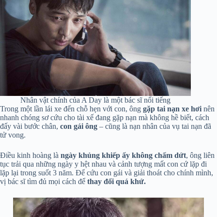
Nhân vật chính của A Day là một bác sĩ nổi tiếng
Trong một lần lái xe đến chỗ hẹn với con, ông
gặp tai nạn xe hơi
nên
nhanh chóng sơ cứu cho tài xế đang gặp nạn mà không hề biết, cách
đấy vài bước chân,
con gái ông
– cũng là nạn nhân của vụ tai nạn đã
tử vong.
Điều kinh hoàng là
ngày khủng khiếp ấy không chấm dứt
, ông liên
tục trải qua những ngày y hệt nhau và cảnh tượng mất con cứ lặp đi
lặp lại trong suốt 3 năm. Để cứu con gái và giải thoát cho chính mình,
vị bác sĩ tìm đủ mọi cách để
thay đổi quá khứ.