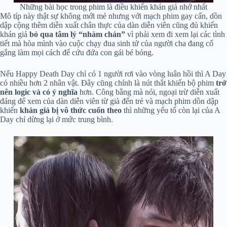
Những bài học trong phim là điều khiến khán giả nhớ nhất
Mô típ này thật sự không mới mẻ nhưng với mạch phim gay cấn, dồn
dập cộng thêm diễn xuất chân thực của dàn diễn viên cũng đủ khiến
khán giả
bỏ qua tâm lý “nhàm chán”
vì phải xem đi xem lại các tình
tiết mà hòa mình vào cuộc chạy đua sinh tử của người cha đang cố
gắng làm mọi cách để cứu đứa con gái bé bỏng.
Nếu Happy Death Day chỉ có 1 người rơi vào vòng luân hồi thì A Day
có nhiều hơn 2 nhân vật. Đây cũng chính là nút thắt khiến bộ phim
trở
nên logic và có ý nghĩa
hơn. Công bằng mà nói, ngoại trừ diễn xuất
đáng để xem của dàn diễn viên từ già đến trẻ và mạch phim dồn dập
khiến
khán giả bị vô thức cuốn theo
thì những yếu tố còn lại của A
Day chỉ dừng lại ở mức trung bình.