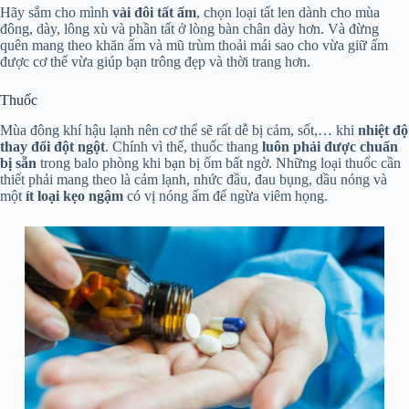
Hãy sắm cho mình
vài đôi tất ấm
, chọn loại tất len dành cho mùa
đông, dày, lông xù và phần tất ở lòng bàn chân dày hơn. Và đừng
quên mang theo khăn ấm và mũ trùm thoải mái sao cho vừa giữ ấm
được cơ thể vừa giúp bạn trông đẹp và thời trang hơn.
Thuốc
Mùa đông khí hậu lạnh nên cơ thể sẽ rất dễ bị cảm, sốt,… khi
nhiệt độ
thay đổi đột ngột
. Chính vì thế, thuốc thang
luôn phải được chuẩn
bị sẵn
trong balo phòng khi bạn bị ốm bất ngờ. Những loại thuốc cần
thiết phải mang theo là cảm lạnh, nhức đầu, đau bụng, dầu nóng và
một
ít loại kẹo ngậm
có vị nóng ấm để ngừa viêm họng.