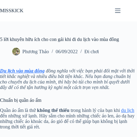
Chuyển
đến
MISSKICK
phần
nội
dung
5 lời khuyên hữu ích cho con gái khi đi du lịch vào mùa đông
Phương Thảo
06/09/2022
Đi chơi
Du lịch vào mùa đông
đồng nghĩa với việc bạn phải đối mặt với thời
tiết khắc nghiệt và nhiều điều bất tiện khác. Nếu bạn đang chuẩn bị
cho chuyến du lịch của mình, thì hãy bỏ túi cho mình bí quyết dưới
đây để có thể tận hưởng kỳ nghỉ một cách trọn vẹn nhất.
Chuẩn bị quần áo ấm
Quần áo ấm là thứ
không thể thiếu
trong hành lý của bạn khi
du lịch
đến những xứ lạnh. Hãy sắm cho mình những chiếc áo len, áo dạ hay
những chiếc áo khoác da, áo gió để có thể giúp bạn không bị lạnh
trong thời tiết giá rét.