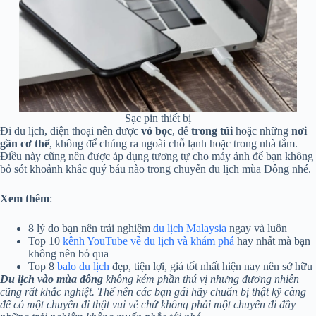
Sạc pin thiết bị
Đi du lịch, điện thoại nên được
vỏ bọc
, để
trong túi
hoặc những
nơi
gần cơ thể
, không để chúng ra ngoài chỗ lạnh hoặc trong nhà tắm.
Điều này cũng nên được áp dụng tương tự cho máy ảnh để bạn không
bỏ sót khoảnh khắc quý báu nào trong chuyến du lịch mùa Đông nhé.
Xem
thêm
:
8 lý do bạn nên trải nghiệm
du lịch Malaysia
ngay và luôn
Top 10
kênh YouTube về du lịch và khám phá
hay nhất mà bạn
không nên bỏ qua
Top 8
balo du lịch
đẹp, tiện lợi, giá tốt nhất hiện nay nên sở hữu
Du lịch vào mùa đông
không kém phần thú vị nhưng đương nhiên
cũng rất khắc nghiệt. Thế nên các bạn gái hãy chuẩn bị thật kỹ càng
để có một chuyến đi thật vui vẻ chứ không phải một chuyến đi đầy