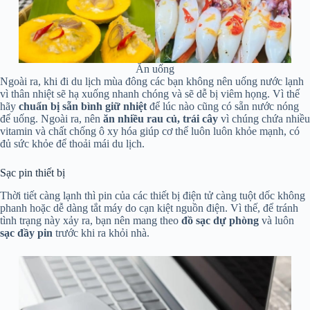
Ăn uống
Ngoài ra, khi đi du lịch mùa đông các bạn không nên uống nước lạnh
vì thân nhiệt sẽ hạ xuống nhanh chóng và sẽ dễ bị viêm họng. Vì thế
hãy
chuẩn bị sẵn bình giữ nhiệt
để lúc nào cũng có sẵn nước nóng
để uống. Ngoài ra, nên
ăn nhiều rau củ, trái cây
vì chúng chứa nhiều
vitamin và chất chống ô xy hóa giúp cơ thể luôn luôn khỏe mạnh, có
đủ sức khỏe để thoải mái du lịch.
Sạc pin thiết bị
Thời tiết càng lạnh thì pin của các thiết bị điện tử càng tuột dốc không
phanh hoặc dễ dàng tắt máy do cạn kiệt nguồn điện. Vì thế, để tránh
tình trạng này xảy ra, bạn nên mang theo
đồ sạc dự phòng
và luôn
sạc đầy pin
trước khi ra khỏi nhà.