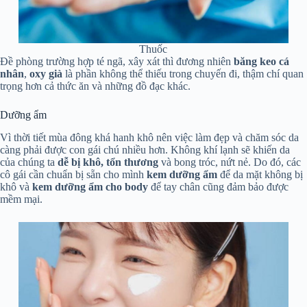
Thuốc
Đề phòng trường hợp té ngã, xây xát thì đương nhiên
băng keo cá
nhân
,
oxy già
là phần không thể thiếu trong chuyến đi, thậm chí quan
trọng hơn cả thức ăn và những đồ đạc khác.
Dưỡng ẩm
Vì thời tiết mùa đông khá hanh khô nên việc làm đẹp và chăm sóc da
càng phải được con gái chú nhiều hơn. Không khí lạnh sẽ khiến da
của chúng ta
dễ bị khô, tổn thương
và bong tróc, nứt nẻ. Do đó, các
cô gái cần chuẩn bị sẵn cho mình
kem dưỡng ẩm
để da mặt không bị
khô và
kem dưỡng ẩm cho body
để tay chân cũng đảm bảo được
mềm mại.