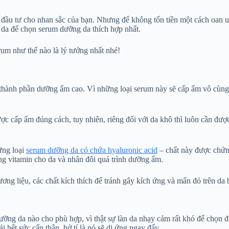
 đầu tư cho nhan sắc của bạn. Nhưng để không tốn tiền một cách oan 
a da để chọn serum dưỡng da thích hợp nhất.
rum như thế nào là lý tưởng nhất nhé!
thành phần dưỡng ẩm cao. Vì những loại serum này sẽ cấp ẩm vô cùng t
ợc cấp ẩm đúng cách, tuy nhiên, riêng đối với da khô thì luôn cần được
ững loại
serum dưỡng da có chứa hyaluronic acid
– chất này được chứng
ng vitamin cho da và nhân đôi quá trình dưỡng ẩm.
ơng liệu, các chất kích thích để tránh gây kích ứng và mẩn đỏ trên da 
ỡng da nào cho phù hợp, vì thật sự làn da nhạy cảm rất khó để chọn đ
hết sức cẩn thận, hở tí là nó sẽ dị ứng ngay đấy.