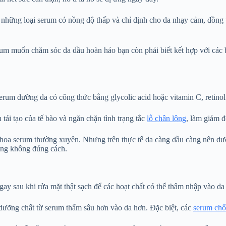
những loại serum có nồng độ thấp và chỉ định cho da nhạy cảm, đồng th
rum muốn chăm sóc da dầu hoàn hảo bạn còn phải biết kết hợp với các 
erum dưỡng da có công thức bằng glycolic acid hoặc vitamin C, retino
tái tạo của tế bào và ngăn chặn tình trạng tắc
lỗ chân lông
, làm giảm đ
 thoa serum thường xuyên. Nhưng trên thực tế da càng dầu càng nên d
ụng không đúng cách.
gay sau khi rửa mặt thật sạch để các hoạt chất có thể thâm nhập vào d
ưỡng chất từ serum thấm sâu hơn vào da hơn. Đặc biệt, các
serum chố