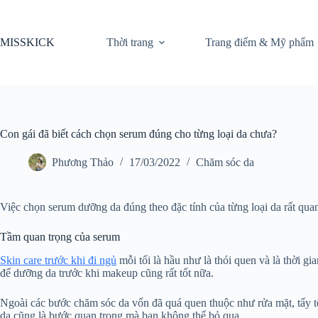
Chuyển
đến
phần
MISSKICK
Thời trang
Trang điểm & Mỹ phẩm
nội
dung
Con gái đã biết cách chọn serum đúng cho từng loại da chưa?
Phương Thảo
17/03/2022
Chăm sóc da
Việc chọn serum dưỡng da đúng theo đặc tính của từng loại da rất qua
Tầm quan trọng của serum
Skin care trước khi đi ngủ
mỗi tối là hầu như là thói quen và là thời g
để dưỡng da trước khi makeup cũng rất tốt nữa.
Ngoài các bước chăm sóc da vốn đã quá quen thuộc như rửa mặt, tẩy tế
da cũng là bước quan trọng mà bạn không thể bỏ qua.