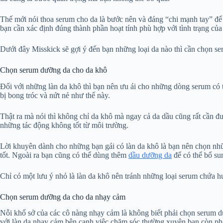
Thế mới nói thoa serum cho da là bước nên và đáng “chi mạnh tay” để
bạn cần xác định đúng thành phần hoạt tính phù hợp với tình trạng củ
Dưới đây Misskick sẽ gợi ý đến bạn những loại da nào thì cần chọn se
Chọn serum dưỡng da cho da khô
Đối với những làn da khô thì bạn nên ưu ái cho những dòng serum có 
bị bong tróc và nứt nẻ như thế này.
Thật ra mà nói thì không chỉ da khô mà ngay cả da dầu cũng rất cần đư
những tác động không tốt từ môi trường.
Lời khuyên dành cho những bạn gái có làn da khô là bạn nên chọn nh
tốt. Ngoài ra bạn cũng có thể dùng thêm
dầu dưỡng da
để có thể bổ su
Chỉ có một lưu ý nhỏ là làn da khô nên tránh những loại serum chứa hư
Chọn serum dưỡng da cho da nhạy cảm
Nỗi khổ sở của các cô nàng nhạy cảm là không biết phải chọn serum dư
với làn da nhạy cảm bên cạnh việc chăm sóc thường xuyên bạn còn phải 