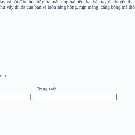
tay và bắt đầu thoa từ giữa mặt sang hai bên, hai bàn tay di chuyển th
hư vậy thì da của bạn sẽ luôn sáng hồng, mịn màng, căng bóng mà thô
dấu
*
Trang web