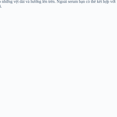
eo những vệt dài và hướng lên trên. Ngoài serum bạn có thể kết hợp với
i.