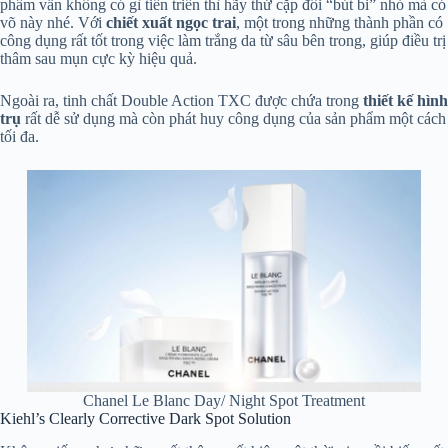
phẩm vẫn không có gì tiến triển thì hãy thử cặp đôi “bút bi” nhỏ mà có
võ này nhé. Với
chiết xuất ngọc trai
, một trong những thành phần có
công dụng rất tốt trong việc làm trắng da từ sâu bên trong, giúp điều trị
thâm sau mụn cực kỳ hiệu quả.
Ngoài ra, tinh chất Double Action TXC được chứa trong
thiết kế hình
trụ
rất dễ sử dụng mà còn phát huy công dụng của sản phẩm một cách
tối đa.
Chanel Le Blanc Day/ Night Spot Treatment
Kiehl’s Clearly Corrective Dark Spot Solution