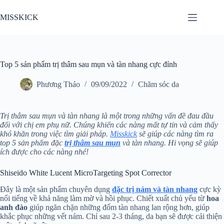
Chuyển
đến
MISSKICK
phần
nội
dung
Top 5 sản phẩm trị thâm sau mụn và tàn nhang cực đỉnh
Phương Thảo
09/09/2022
Chăm sóc da
Trị thâm sau mụn và tàn nhang là một trong những vấn đề đau đầu
đối với chị em phụ nữ. Chúng khiến các nàng mất tự tin và cảm thấy
khó khăn trong việc tìm giải pháp.
Misskick
sẽ giúp các nàng tìm ra
top 5 sản phẩm đặc
trị thâm sau mụn
và tàn nhang. Hi vọng sẽ giúp
ích được cho các nàng nhé!
Shiseido White Lucent MicroTargeting Spot Corrector
Đây là một sản phẩm chuyên dụng
đặc trị nám và tàn nhang
cực kỳ
nổi tiếng về khả năng làm mờ và hồi phục. Chiết xuất chủ yếu từ
hoa
anh đào
giúp ngăn chặn những đốm tàn nhang lan rộng hơn, giúp
khắc phục những vết nám. Chỉ sau 2-3 tháng, da bạn sẽ được cải thiện