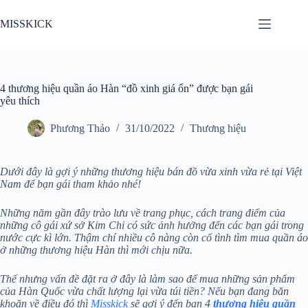
Chuyển
đến
MISSKICK
phần
nội
dung
4 thương hiệu quần áo Hàn “đồ xinh giá ổn” được bạn gái
yêu thích
Phương Thảo
31/10/2022
Thương hiệu
Dưới đây là gợi ý những thương hiệu bán đồ vừa xinh vừa rẻ tại Việt
Nam để bạn gái tham khảo nhé!
Những năm gần đây trào lưu về trang phục, cách trang điểm của
những cô gái xứ sở Kim Chi có sức ảnh hưởng đến các bạn gái trong
nước cực kì lớn. Thậm chí nhiều cô nàng còn cố tình tìm mua quần áo
ở những thương hiệu Hàn thì mới chịu nữa.
Thế nhưng vấn đề đặt ra ở đây là làm sao để mua những sản phẩm
của Hàn Quốc vừa chất lượng lại vừa túi tiền? Nếu bạn đang băn
khoăn về điều đó thì
Misskick
sẽ gợi ý đến bạn 4
thương hiệu quần