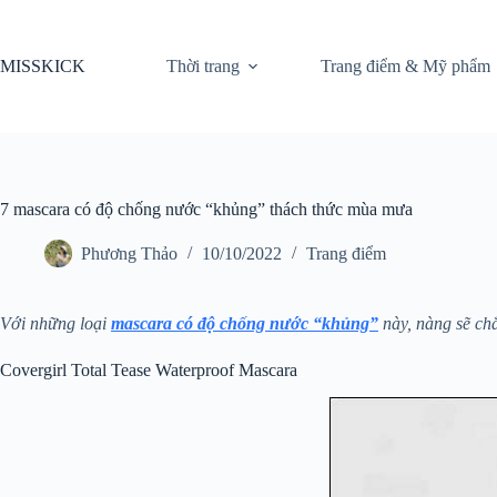
Chuyển
đến
phần
MISSKICK
Thời trang
Trang điểm & Mỹ phẩm
nội
dung
7 mascara có độ chống nước “khủng” thách thức mùa mưa
Phương Thảo
10/10/2022
Trang điểm
Với những loại
mascara có độ chống nước “khủng”
này, nàng sẽ ch
Covergirl Total Tease Waterproof Mascara