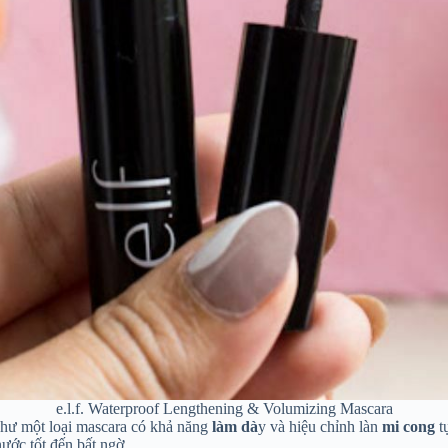
e.l.f. Waterproof Lengthening & Volumizing Mascara
như một loại mascara có khả năng
làm dà
y và hiệu chỉnh làn
mi cong
t
ước tốt đến bất ngờ.