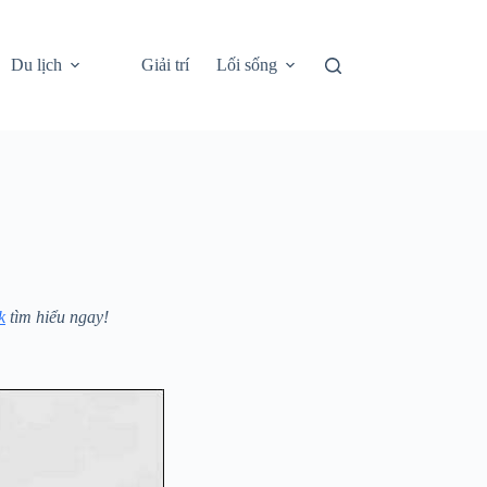
Du lịch
Giải trí
Lối sống
k
tìm hiểu ngay!