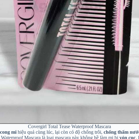
Covergirl Total Tease Waterproof Mascara
 cong mi
hiệu quả cùng lúc, lại còn có độ chống trôi,
chống thấm nướ
 Waterproof Mascara là loại mascara này không hề làm mi bị
vón cục
,