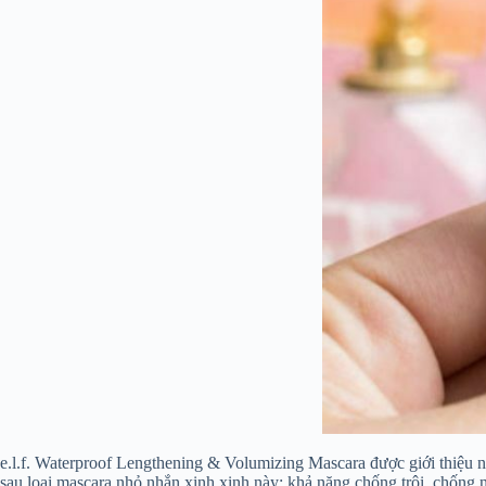
e.l.f. Waterproof Lengthening & Volumizing Mascara được giới thiệu 
sau loại mascara nhỏ nhắn xinh xinh này: khả năng chống trôi, chống n