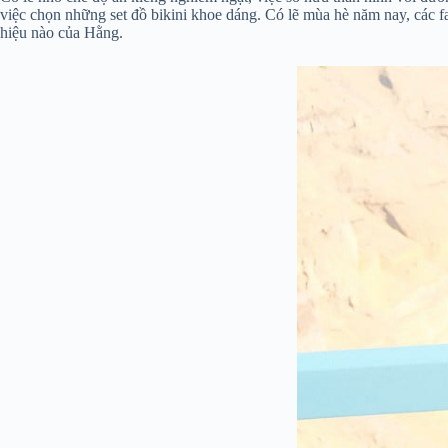
việc chọn những set đồ bikini khoe dáng. Có lẽ mùa hè năm nay, các 
hiệu nào của Hằng.