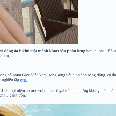
 vị
dáng áo bikini một mảnh khoét sâu phần lưng
hơn thì phải. Bộ s
mềm mại.
rong bộ phim Glee Việt Nam, song song với hình ảnh năng động, cá tính
c nghiện tập
gym
.
g đã là một niềm ao ước với nhiều cô gái trẻ, thế nhưng không thỏa mã
òng 3 căng tròn.