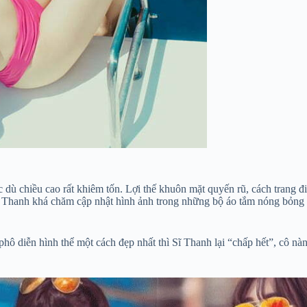
 dù chiều cao rất khiêm tốn. Lợi thế khuôn mặt quyến rũ, cách trang 
ĩ Thanh khá chăm cập nhật hình ảnh trong những bộ áo tắm nóng bỏng v
 phô diễn hình thể một cách đẹp nhất thì Sĩ Thanh lại “chấp hết”, cô 