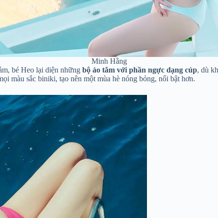
Minh Hằng
ảm, bé Heo lại diện những
bộ áo tắm với phần ngực dạng cúp
, dù k
 mọi màu sắc biniki, tạo nên một mùa hè nóng bỏng, nổi bật hơn.