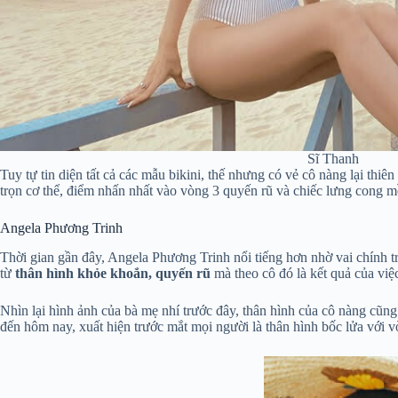
Sĩ Thanh
Tuy tự tin diện tất cả các mẫu bikini, thế nhưng có vẻ cô nàng lại thiên
trọn cơ thể, điểm nhấn nhất vào vòng 3 quyến rũ và chiếc lưng cong 
Angela Phương Trinh
Thời gian gần đây, Angela Phương Trinh nổi tiếng hơn nhờ vai chính t
từ
thân hình khỏe khoắn, quyến rũ
mà theo cô đó là kết quả của việ
Nhìn lại hình ảnh của bà mẹ nhí trước đây, thân hình của cô nàng cũn
đến hôm nay, xuất hiện trước mắt mọi người là thân hình bốc lửa với v