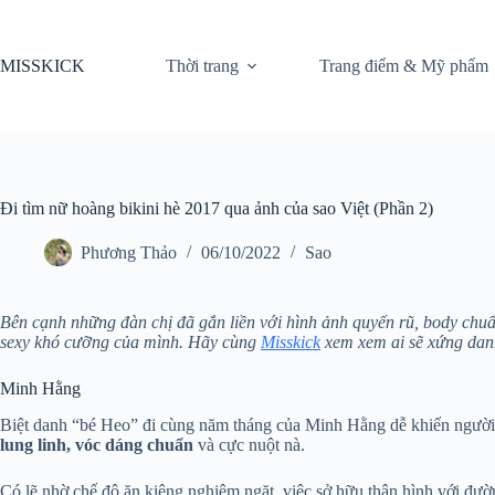
Chuyển
đến
phần
MISSKICK
Thời trang
Trang điểm & Mỹ phẩm
nội
dung
Đi tìm nữ hoàng bikini hè 2017 qua ảnh của sao Việt (Phần 2)
Phương Thảo
06/10/2022
Sao
Bên cạnh những đàn chị đã gắn liền với hình ảnh quyến rũ, body chuẩn
sexy khó cưỡng của mình. Hãy cùng
Misskick
xem xem ai sẽ xứng da
Minh Hằng
Biệt danh “bé Heo” đi cùng năm tháng của Minh Hằng dễ khiến người 
lung linh, vóc dáng chuẩn
và cực nuột nà.
Có lẽ nhờ chế độ ăn kiêng nghiêm ngặt, việc sở hữu thân hình với đườ