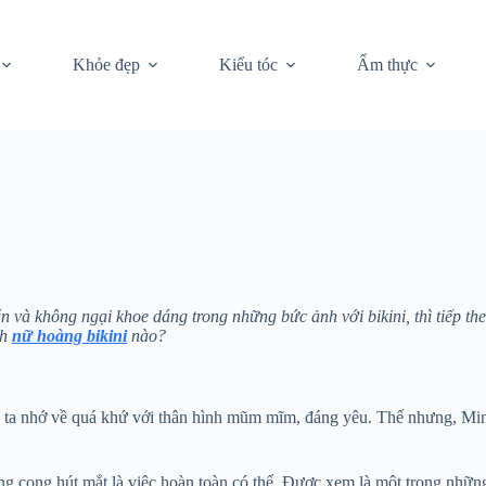
Khỏe đẹp
Kiểu tóc
Ẩm thực
 và không ngại khoe dáng trong những bức ảnh với bikini, thì tiếp th
nh
nữ hoàng bikini
nào?
ta nhớ về quá khứ với thân hình mũm mĩm, đáng yêu. Thế nhưng, Minh 
ng cong hút mắt là việc hoàn toàn có thể. Được xem là một trong nhữn