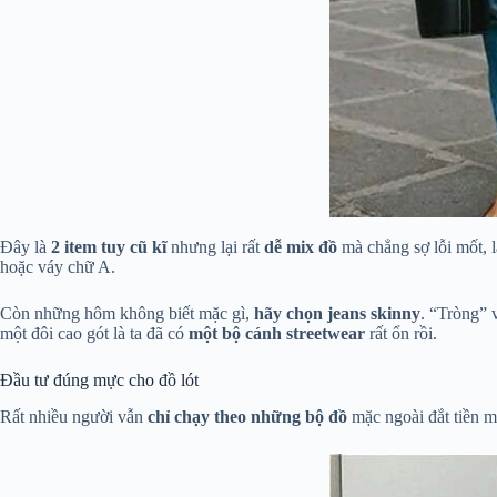
Đây là
2 item tuy cũ kĩ
nhưng lại rất
dễ mix đồ
mà chẳng sợ lỗi mốt, l
hoặc váy chữ A.
Còn những hôm không biết mặc gì,
hãy chọn jeans skinny
. “Tròng” 
một đôi cao gót là ta đã có
một bộ cánh streetwear
rất ổn rồi.
Đầu tư đúng mực cho đồ lót
Rất nhiều người vẫn
chỉ chạy theo những bộ đồ
mặc ngoài đắt tiền mà