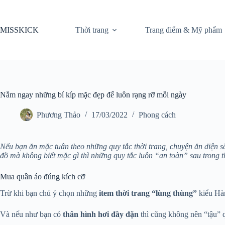
Chuyển
đến
phần
MISSKICK
Thời trang
Trang điểm & Mỹ phẩm
nội
dung
Nắm ngay những bí kíp mặc đẹp để luôn rạng rỡ mỗi ngày
Phương Thảo
17/03/2022
Phong cách
Nếu bạn ăn mặc tuân theo những quy tắc thời trang, chuyện ăn diện sẽ
đồ mà không biết mặc gì thì những quy tắc luôn “an toàn” sau trong 
Mua quần áo đúng kích cỡ
Trừ khi bạn chủ ý chọn những
item thời trang “lùng thùng”
kiểu Hàn
Và nếu như bạn có
thân hình hơi đầy đặn
thì cũng không nên “tậu” 