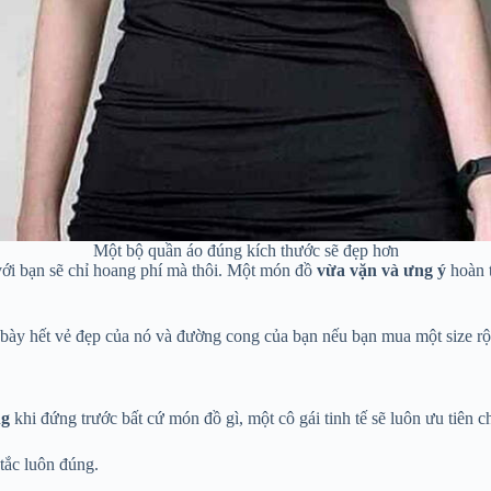
Một bộ quần áo đúng kích thước sẽ đẹp hơn
ới bạn sẽ chỉ hoang phí mà thôi. Một món đồ
vừa vặn và ưng ý
hoàn t
 bày hết vẻ đẹp của nó và đường cong của bạn nếu bạn mua một size rộ
ng
khi đứng trước bất cứ món đồ gì, một cô gái tinh tế sẽ luôn ưu tiên chấ
tắc luôn đúng.