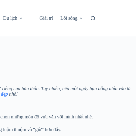
Du lịch
Giải trí
Lối sống
” riêng của bản thân. Tuy nhiên, nếu một ngày bạn bỗng nhìn vào tủ
 đẹp
nhé!
 chọn những món đồ vừa vặn với mình nhất nhé.
g luộm thuộm và “giừ” hơn đấy.