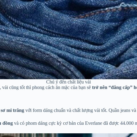
Chú ý đến chất liệu vải
, vải cũng tốt thì phong cách ăn mặc của bạn sẽ
trở nên “đẳng cấp” 
 sơ mi trắng
với form dáng chuẩn và chất lượng vải tốt. Quần jeans và 
u đồng
và có phom dáng cực kỳ cơ bản của Everlane đã được 44.000 n