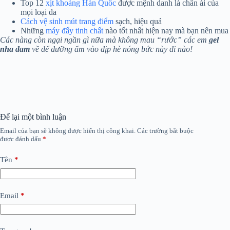
Top 12
xịt khoáng Hàn Quốc
được mệnh danh là chân ái của
mọi loại da
Cách vệ sinh mút trang điểm
sạch, hiệu quả
Những
máy đẩy tinh chất
nào tốt nhất hiện nay mà bạn nên mua
Các nàng còn ngại ngần gì nữa mà không mau “rước” các em
gel
nha đam
về để dưỡng ẩm vào dịp hè nóng bức này đi nào!
Để lại một bình luận
Email của bạn sẽ không được hiển thị công khai.
Các trường bắt buộc
được đánh dấu
*
Tên
*
Email
*