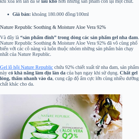
khi xoa lên làn da sẽ
lâu khô
hơn những sản phẩm còn lại một chút.
Giá bán:
khoảng 180.000 đồng/100ml
Nature Republic Soothing & Moisture Aloe Vera 92%
Và đây là
“sản phẩm đinh” trong dòng các sản phẩm gel nha đam
.
Nature Republic Soothing & Moisture Aloe Vera 92% đã vô cùng phổ
biến với các cô nàng và luôn thuộc nhóm những sản phẩm bán chạy
nhất của Nature Republic.
Gel lô hội Nature Republic
chứa 92% chiết xuất từ nha đam, sản phẩm
này
có khả năng làm dịu làn da
của bạn ngay khi sử dụng.
Chất gel
lỏng, thấm nhanh vào da
, cung cập độ ẩm cực lớn cùng nhiều dưỡng
chất khác cho da.