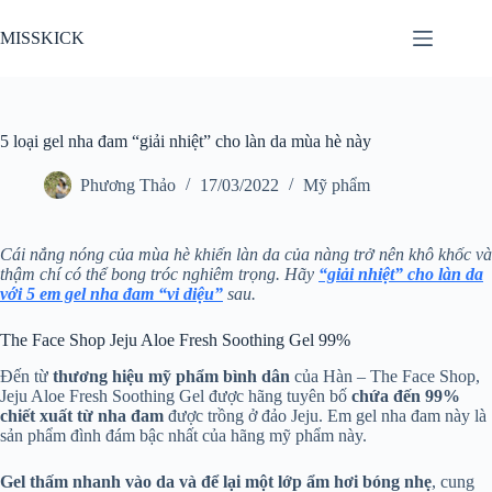
Chuyển
đến
MISSKICK
phần
nội
dung
5 loại gel nha đam “giải nhiệt” cho làn da mùa hè này
Phương Thảo
17/03/2022
Mỹ phẩm
Cái nắng nóng của mùa hè khiến làn da của nàng trở nên khô khốc và
thậm chí có thể bong tróc nghiêm trọng. Hãy
“giải nhiệt” cho làn da
với 5 em gel nha đam “vi diệu”
sau.
The Face Shop Jeju Aloe Fresh Soothing Gel 99%
Đến từ
thương hiệu mỹ phẩm bình dân
của Hàn – The Face Shop,
Jeju Aloe Fresh Soothing Gel được hãng tuyên bố
chứa đến 99%
chiết xuất từ nha đam
được trồng ở đảo Jeju. Em gel nha đam này là
sản phẩm đình đám bậc nhất của hãng mỹ phẩm này.
Gel thấm nhanh vào da và để lại một lớp ẩm hơi bóng nhẹ
, cung