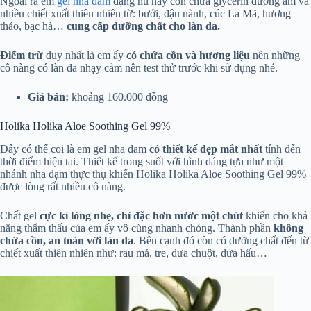
Ngoài ra em
gel nha đam
dạng hũ này còn chứa glycerin dưỡng ẩm và
nhiều chiết xuất thiên nhiên từ: bưởi, đậu nành, cúc La Mã, hương
thảo, bạc hà…
cung cấp dưỡng chất cho làn da.
Điểm trừ
duy nhất là em ấy
có chứa cồn và hương liệu
nên những
cô nàng có làn da nhạy cảm nên test thử trước khi sử dụng nhé.
Giá bán:
khoảng 160.000 đồng
Holika Holika Aloe Soothing Gel 99%
Đây có thể coi là em gel nha đam
có thiết kế đẹp mắt nhất
tính đến
thời điểm hiện tai. Thiết kế trong suốt với hình dáng tựa như một
nhánh nha đạm thực thụ khiến Holika Holika Aloe Soothing Gel 99%
được lòng rất nhiều cô nàng.
Chất gel
cực kì lỏng nhẹ, chỉ đặc hơn nước một chút
khiến cho khả
năng thẩm thấu của em ấy vô cùng nhanh chóng. Thành phần
không
chứa cồn, an toàn với làn da
. Bên cạnh đó còn có dưỡng chất đến từ
chiết xuất thiên nhiên như: rau má, tre, dưa chuột, dưa hấu…