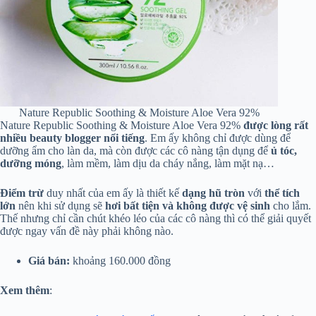
Nature Republic Soothing & Moisture Aloe Vera 92%
Nature Republic Soothing & Moisture Aloe Vera 92%
được lòng rất
nhiều beauty blogger nổi tiếng
. Em ấy không chỉ được dùng để
dưỡng ẩm cho làn da, mà còn được các cô nàng tận dụng để
ủ tóc,
dưỡng móng
, làm mềm, làm dịu da cháy nắng, làm mặt nạ…
Điểm trừ
duy nhất của em ấy là thiết kế
dạng hũ tròn
với
thể tích
lớn
nên khi sử dụng sẽ
hơi bất tiện và không được vệ sinh
cho lắm.
Thế nhưng chỉ cần chút khéo léo của các cô nàng thì có thể giải quyết
được ngay vấn đề này phải không nào.
Giá bán:
khoảng 160.000 đồng
Xem thêm
: