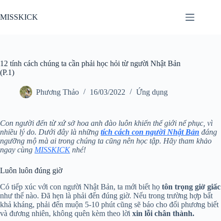
Chuyển
đến
MISSKICK
phần
nội
dung
12 tính cách chúng ta cần phải học hỏi từ người Nhật Bản
(P.1)
Phương Thảo
16/03/2022
Ứng dụng
Con người đến từ xứ sở hoa anh đào luôn khiến thế giới nể phục, vì
nhiều lý do. Dưới đây là những
tích cách con người Nhật Bản
đáng
ngưỡng mộ mà ai trong chúng ta cũng nên học tập. Hãy tham khảo
ngay cùng
MISSKICK
nhé!
Luôn luôn đúng giờ
Có tiếp xúc với con người Nhật Bản, ta mới biết họ
tôn trọng giờ giấc
như thế nào. Đã hẹn là phải đến đúng giờ. Nếu trong trường hợp bất
khả kháng, phải đến muộn 5-10 phút cũng sẽ báo cho đối phương biết
và đương nhiên, không quên kèm theo lời
xin lỗi chân thành.