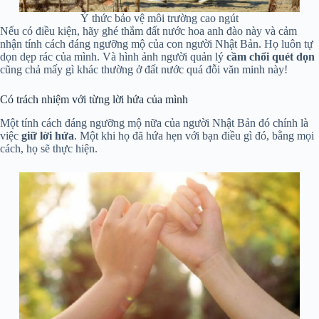
Ý thức bảo vệ môi trường cao ngút
Nếu có điều kiện, hãy ghé thắm đất nước hoa anh đào này và cảm
nhận tính cách đáng ngưỡng mộ của con người Nhật Bản. Họ luôn tự
dọn dẹp rác của mình. Và hình ảnh người quản lý
cầm chổi quét dọn
cũng chả mấy gì khác thường ở đất nước quá đỗi văn minh này!
Có trách nhiệm với từng lời hứa của mình
Một tính cách đáng ngưỡng mộ nữa của người Nhật Bản đó chính là
việc
giữ lời hứa
. Một khi họ đã hứa hẹn với bạn điều gì đó, bằng mọi
cách, họ sẽ thực hiện.