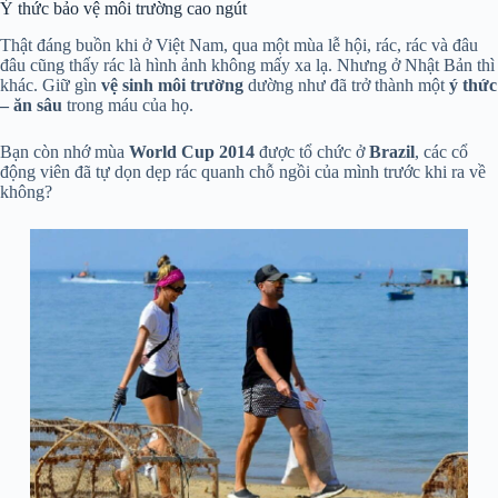
Ý thức bảo vệ môi trường cao ngút
Thật đáng buồn khi ở Việt Nam, qua một mùa lễ hội, rác, rác và đâu
đâu cũng thấy rác là hình ảnh không mấy xa lạ. Nhưng ở Nhật Bản thì
khác. Giữ gìn
vệ sinh môi trường
dường như đã trở thành một
ý thức
– ăn sâu
trong máu của họ.
Bạn còn nhớ mùa
World Cup 2014
được tổ chức ở
Brazil
, các cổ
động viên đã tự dọn dẹp rác quanh chỗ ngồi của mình trước khi ra về
không?