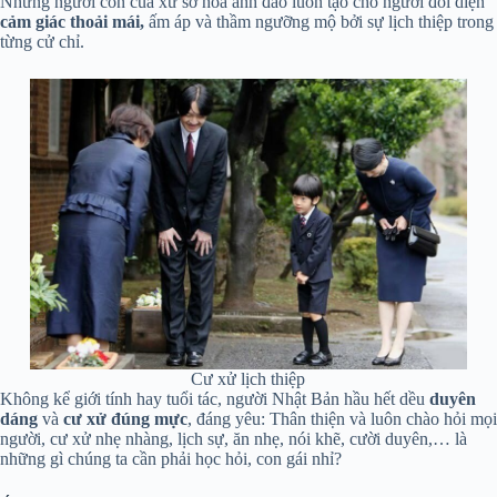
Những người con của xứ sở hoa anh đào luôn tạo cho người đối diện
cảm giác thoải mái,
ấm áp và thầm ngưỡng mộ bởi sự lịch thiệp trong
từng cử chỉ.
Cư xử lịch thiệp
Không kể giới tính hay tuổi tác, người Nhật Bản hầu hết dều
duyên
dáng
và
cư xử đúng mực
, đáng yêu: Thân thiện và luôn chào hỏi mọi
người, cư xử nhẹ nhàng, lịch sự, ăn nhẹ, nói khẽ, cười duyên,… là
những gì chúng ta cần phải học hỏi, con gái nhỉ?