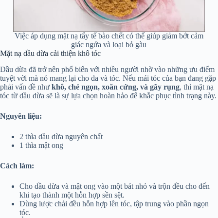
Việc áp dụng mặt nạ tẩy tế bào chết có thể giúp giảm bớt cảm
giác ngứa và loại bỏ gàu
Mặt nạ dầu dừa cải thiện khô tóc
Dầu dừa đã trở nên phổ biến với nhiều người nhờ vào những ưu điểm
tuyệt vời mà nó mang lại cho da và tóc. Nếu mái tóc của bạn đang gặp
phải vấn đề như
khô, chẻ ngọn, xoăn cứng, và gãy rụng
, thì mặt nạ
tóc từ dầu dừa sẽ là sự lựa chọn hoàn hảo để khắc phục tình trạng này.
Nguyên liệu:
2 thìa dầu dừa nguyên chất
1 thìa mật ong
Cách làm:
Cho dầu dừa và mật ong vào một bát nhỏ và trộn đều cho đến
khi tạo thành một hỗn hợp sền sệt.
Dùng lược chải đều hỗn hợp lên tóc, tập trung vào phần ngọn
tóc.