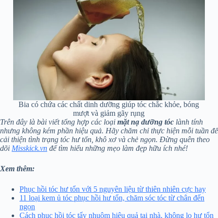
Bia có chứa các chất dinh dưỡng giúp tóc chắc khỏe, bóng
mượt và giảm gãy rụng
Trên đây là bài viết tổng hợp các loại
mặt nạ dưỡng tóc
lành tính
nhưng không kém phần hiệu quả. Hãy chăm chỉ thực hiện mỗi tuần để
cải thiện tình trạng tóc hư tổn, khô xơ và chẻ ngọn. Đừng quên theo
dõi
Misskick.vn
để tìm hiểu những mẹo làm đẹp hữu ích nhé!
Xem thêm:
Phục hồi tóc hư tổn với 5 nguyên liệu từ thiên nhiên cực hay
11 loại kem ủ tóc phục hồi hư tổn, chăm sóc tóc từ chân đến
ngọn
Cách phục hồi tóc tẩy nhuộm hiệu quả tại nhà, không lo hư tổn