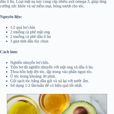
dầu ô liu. Loại mặt nạ này cung cấp nhiều axit omega-3, giúp tăng
cường sức khỏe và sự mềm mại, bóng mượt cho tóc.
Nguyên liệu:
1/2 quả bơ chín
2 muỗng cà phê mật ong
2 muỗng cà phê dầu ô liu
3 giọt tinh dầu tùy chọn
Cách làm:
Nghiền nhuyễn bơ chín.
Trộn bơ đã nghiền nhuyễn với mật ong và dầu ô liu.
Thoa hỗn hợp lên tóc, tập trung vào phần ngọn tóc.
Ủ tóc trong khoảng 30 phút.
Gội sạch tóc bằng dầu gội và xả lại với nước ấm.
Sử dụng 1-2 lần/tuần để có hiệu quả tốt nhất.