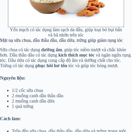
Yến mạch có tác dụng làm sạch da đầu, giúp loại bỏ bụi bẩn
và bã nhờn trên tóc
Mặt nạ sữa chua, dầu thầu dầu, dầu dừa, trứng giúp giảm rụng tóc
Sữa chua có tác dụng
dưỡng ẩm
, giúp tóc mềm mượt và chắc khỏe
hơn. Dầu thầu dầu có tác dụng
kích thích mọc tóc
và ngăn ngừa rụng
tóc. Dầu dừa có tác dụng cung cấp độ ẩm và dưỡng chất cho tóc.
Trứng có tác dụng
phục hồi hư tổn
tóc và giúp tóc bóng mượt.
Nguyên liệu:
1/2 cốc sữa chua
2 muỗng canh dầu thầu dầu
2 muỗng canh dầu dừa
1 quả trứng
Cách làm:
Trộn đều sữa chua, dầu thầu dầu, dầu dừa và trứng trong một