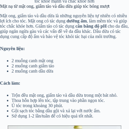
tóc khỏe mạnh và chắc khoẻ hơn
Mặt nạ từ mật ong, giấm táo và dầu dừa giúp tóc bóng mượt
Mật ong, giấm táo và dầu dừa là những nguyên liệu tự nhiên có nhiều
lợi ích cho tóc. Mật ong có tác dụng
dưỡng ẩm
, làm mềm tóc và giúp
tóc chắc khỏe hơn. Giấm táo có tác dụng
cân bằng độ pH
cho da đầu,
giúp ngăn ngừa gàu và các vấn đề về da đầu khác. Dầu dừa có tác
dụng cung cấp độ ẩm và bảo vệ tóc khỏi tác hại của môi trường.
Nguyên liệu:
2 muỗng canh mật ong
2 muỗng canh giấm táo
2 muỗng canh dầu dừa
Cách làm:
Trộn đều mật ong, giấm táo và dầu dừa trong một bát nhỏ.
Thoa hỗn hợp lên tóc, tập trung vào phần ngọn tóc.
Ủ tóc trong khoảng 30 phút.
Gội sạch tóc bằng dầu gội và xả lại với nước ấm.
Sử dụng 1-2 lần/tuần để có hiệu quả tốt nhất.