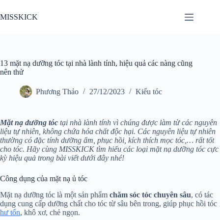
Chuyển
đến
MISSKICK
phần
nội
dung
13 mặt nạ dưỡng tóc tại nhà lành tính, hiệu quả các nàng cũng
nên thử
Phương Thảo
27/12/2023
Kiểu tóc
Mặt nạ dưỡng tóc
tại nhà lành tính vì chúng được làm từ các nguyên
liệu tự nhiên, không chứa hóa chất độc hại. Các nguyên liệu tự nhiên
thường có đặc tính dưỡng ẩm, phục hồi, kích thích mọc tóc,… rất tốt
cho tóc. Hãy cùng MISSKICK tìm hiểu các loại mặt nạ dưỡng tóc cực
kỳ hiệu quả trong bài viết dưới đây nhé!
Công dụng của mặt nạ ủ tóc
Mặt nạ dưỡng tóc là một sản phẩm
chăm sóc tóc chuyên sâu
, có tác
dụng cung cấp dưỡng chất cho tóc từ sâu bên trong, giúp phục hồi tóc
hư tổn
, khô xơ, chẻ ngọn.