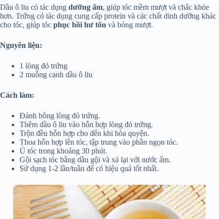
Dầu ô liu có tác dụng
dưỡng ẩm
, giúp tóc mềm mượt và chắc khỏe
hơn. Trứng có tác dụng cung cấp protein và các chất dinh dưỡng khác
cho tóc, giúp tóc
phục hồi hư tổn
và bóng mượt.
Nguyên liệu:
1 lòng đỏ trứng
2 muỗng canh dầu ô liu
Cách làm:
Đánh bông lòng đỏ trứng.
Thêm dầu ô liu vào hỗn hợp lòng đỏ trứng.
Trộn đều hỗn hợp cho đến khi hòa quyện.
Thoa hỗn hợp lên tóc, tập trung vào phần ngọn tóc.
Ủ tóc trong khoảng 30 phút.
Gội sạch tóc bằng dầu gội và xả lại với nước ấm.
Sử dụng 1-2 lần/tuần để có hiệu quả tốt nhất.