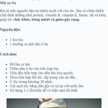
Mặt nạ bia
Bia là một nguyên liệu tự nhiên tuyệt vời cho tóc. Bia có chứa nhiều
chất dinh dưỡng như protein, vitamin B, vitamin E, biotin, sắt và kẽm,
giúp tóc
chắc khỏe, bóng mượt và giảm gãy rụng
.
Nguyên liệu:
1 lon bia
1 muỗng cà phê dầu ô liu
Cách làm:
Đổ bia ra bát.
Thêm dầu ô liu vào hỗn hợp bia.
Trộn đều hỗn hợp cho đến khi hòa quyện.
Thoa hỗn hợp lên tóc, tập trung vào da đầu.
Ủ tóc trong khoảng 30 phút.
Gội sạch tóc bằng dầu gội và xả lại với nước ấm.
Sử dụng 1-2 lần/tuần để có hiệu quả tốt nhất.